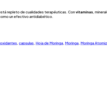
está repleto de cualidades terapéuticas. Con
vitaminas
, minera
como un efectivo antidiabético.
ioxidantes
,
capsulas
,
Hoja de Moringa
,
Moringa
,
Moringa Atomi