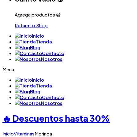
Agrega productos 😁
Return to Shop
Inicio
Tienda
Blog
Contacto
Nosotros
Menu
Inicio
Tienda
Blog
Contacto
Nosotros
🔥 Descuentos hasta
30%
Inicio
Vitaminas
Moringa