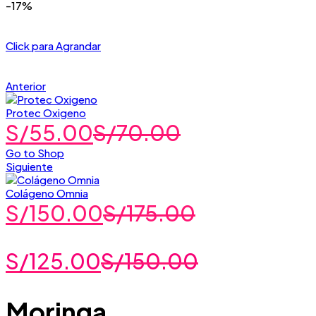
-17%
Click para Agrandar
Anterior
Protec Oxigeno
S/
55.00
S/
70.00
Go to Shop
Siguiente
Colágeno Omnia
S/
150.00
S/
175.00
S/
125.00
S/
150.00
Moringa