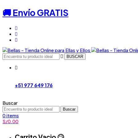
🚚 Envío GRATIS
BUSCAR
+51 977 649 176
Buscar
Buscar
0
items
S/
0.00
Carrito Vacio 🙄