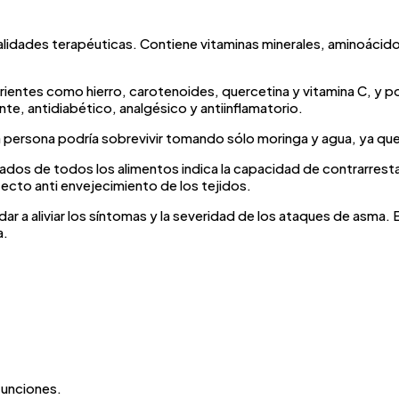
alidades terapéuticas. Contiene vitaminas minerales, aminoácid
rientes como hierro, carotenoides, quercetina y vitamina C, y 
e, antidiabético, analgésico y antiinflamatorio.
 persona podría sobrevivir tomando sólo moringa y agua, ya que 
dos de todos los alimentos indica la capacidad de contrarrestar 
fecto anti envejecimiento de los tejidos.
ar a aliviar los síntomas y la severidad de los ataques de asm
a.
 funciones.