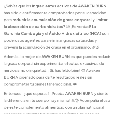
¿Sabías que los
ingredientes activos de AWAKEN BURN
han sido científicamente comprobados por su capacidad
para
reducir la acumulación de grasa corporal y limitar
la absorción de carbohidratos
? 🧐 ¡Es verdad! La
Garcinia Cambogia
y el
Ácido Hidroxicítrico (HCA)
son
poderosos agentes para eliminar grasas saturadas y
prevenir la acumulación de grasa en el organismo. 🌿🔬
Además, lo mejor de
AWAKEN BURN
es que puedes reducir
la grasa corporal sin experimentar efectos excesivos de
nerviosismo o inquietud. ¡Sí, has leído bien! 😎 Awaken
BURN
A diseñado para darte resultados reales sin
comprometer tu bienestar emocional. ❤️
Entonces, ¿qué esperas? ¡Prueba
AWAKEN BURN
y siente
la diferencia en tu cuerpo hoy mismo! 💪👌 Acompaña el uso
de este complemento alimenticio con un plan nutricional
adecuado y alcanza tus metas de pérdida de peso de