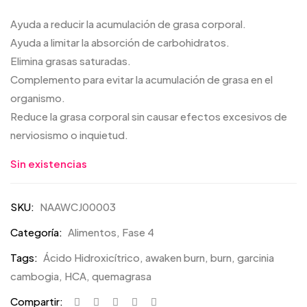
Ayuda a reducir la acumulación de grasa corporal.
Ayuda a limitar la absorción de carbohidratos.
Elimina grasas saturadas.
Complemento para evitar la acumulación de grasa en el
organismo.
Reduce la grasa corporal sin causar efectos excesivos de
nerviosismo o inquietud.
Sin existencias
SKU:
NAAWCJ00003
Categoría:
Alimentos, Fase 4
Tags:
Ácido Hidroxicítrico
,
awaken burn
,
burn
,
garcinia
cambogia
,
HCA
,
quemagrasa
Compartir: