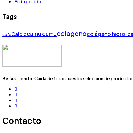
En tu pedido
Tags
colageno
camu camu
colágeno hidroliz
Calcio
cafe
Bellas Tienda
. Cuida de ti con nuestra selección de productos 
Contacto