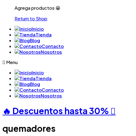
Agrega productos 😁
Return to Shop
Inicio
Tienda
Blog
Contacto
Nosotros
Menu
Inicio
Tienda
Blog
Contacto
Nosotros
🔥 Descuentos hasta
30%
quemadores