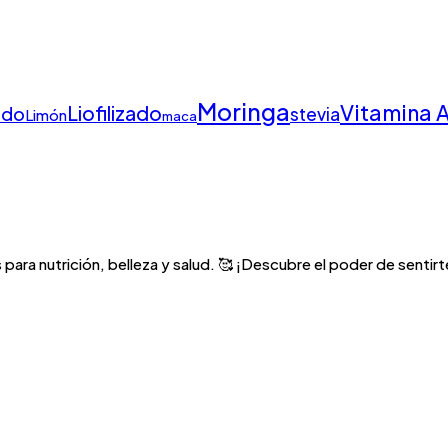
Moringa
Vitamina 
Liofilizado
ado
stevia
Limón
maca
para nutrición, belleza y salud. 🥰 ¡Descubre el poder de sentirte