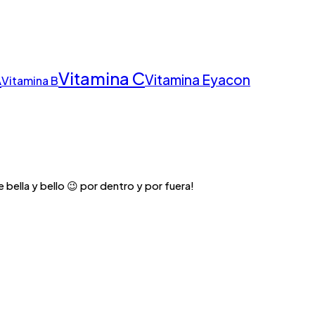
Vitamina C
A
Vitamina E
yacon
Vitamina B
 bella y bello 😉 por dentro y por fuera!