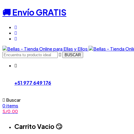
🚚 Envío GRATIS
BUSCAR
+51 977 649 176
Buscar
0
items
S/
0.00
Carrito Vacio 🙄