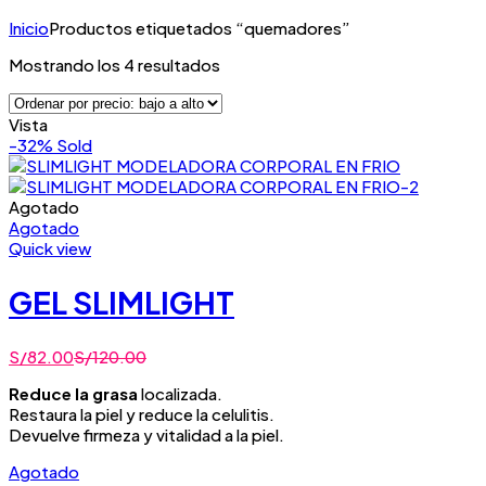
Inicio
Productos etiquetados “quemadores”
Ordenado
Mostrando los 4 resultados
por
precio:
Vista
bajo
-32%
Sold
a
alto
Agotado
Agotado
Quick view
GEL SLIMLIGHT
S/
82.00
S/
120.00
Reduce la grasa
localizada.
Restaura la piel y reduce la celulitis.
Devuelve firmeza y vitalidad a la piel.
Agotado