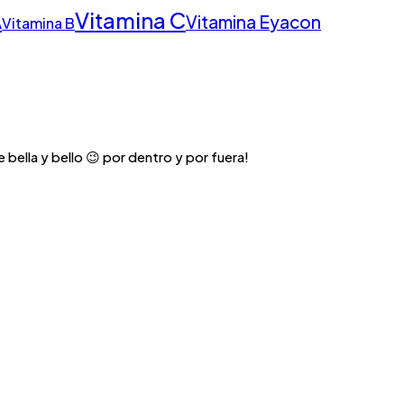
Vitamina C
A
Vitamina E
yacon
Vitamina B
 bella y bello 😉 por dentro y por fuera!