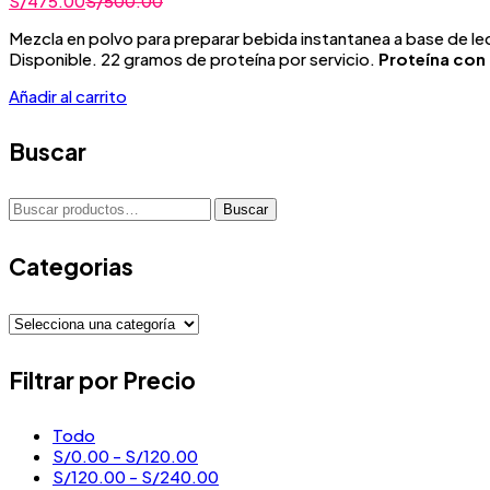
S/
475.00
S/
500.00
Mezcla en polvo para preparar bebida instantanea a base de le
Disponible. 22 gramos de proteína por servicio.
Proteína con
Añadir al carrito
Buscar
Buscar
Buscar
por:
Categorias
Filtrar por Precio
Todo
S/
0.00
-
S/
120.00
S/
120.00
-
S/
240.00