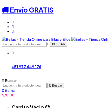
🚚 Envío GRATIS
BUSCAR
+51 977 649 176
Buscar
Buscar
0
items
S/
0.00
Carrito Vacio 🙄