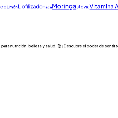
Moringa
Vitamina 
Liofilizado
ado
stevia
Limón
maca
para nutrición, belleza y salud. 🥰 ¡Descubre el poder de sentirte