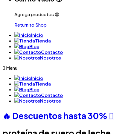
Agrega productos 😁
Return to Shop
Inicio
Tienda
Blog
Contacto
Nosotros
Menu
Inicio
Tienda
Blog
Contacto
Nosotros
🔥 Descuentos hasta
30%
proteína de suero de leche