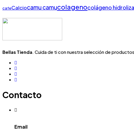
colageno
camu camu
colágeno hidroliz
Calcio
cafe
Bellas Tienda
. Cuida de ti con nuestra selección de productos 
Contacto
Email