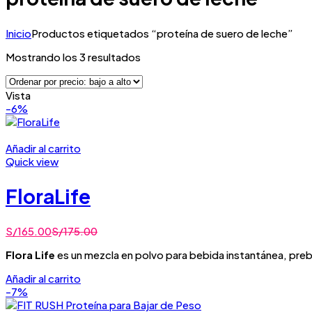
Inicio
Productos etiquetados “proteína de suero de leche”
Ordenado
Mostrando los 3 resultados
por
precio:
Vista
bajo
-6%
a
alto
Añadir al carrito
Quick view
FloraLife
S/
165.00
S/
175.00
Flora Life
es un mezcla en polvo para bebida instantánea, prebió
Añadir al carrito
-7%