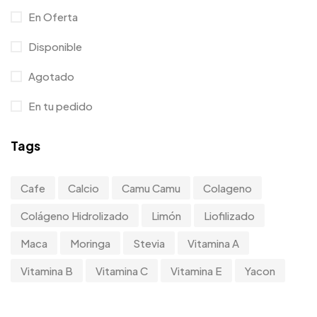
En Oferta
Disponible
Agotado
En tu pedido
Tags
Cafe
Calcio
Camu Camu
Colageno
Colágeno Hidrolizado
Limón
Liofilizado
Maca
Moringa
Stevia
Vitamina A
Vitamina B
Vitamina C
Vitamina E
Yacon