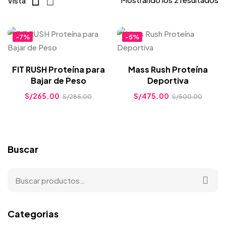
Vista
-7%
-5%
FIT RUSH Proteína para
Mass Rush Proteína
Bajar de Peso
Deportiva
S/
265.00
S/
475.00
S/
285.00
S/
500.00
Buscar
Categorias