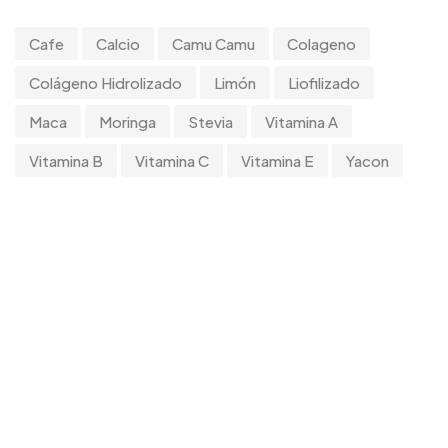
Cafe
Calcio
Camu Camu
Colageno
Colágeno Hidrolizado
Limón
Liofilizado
Maca
Moringa
Stevia
Vitamina A
Vitamina B
Vitamina C
Vitamina E
Yacon