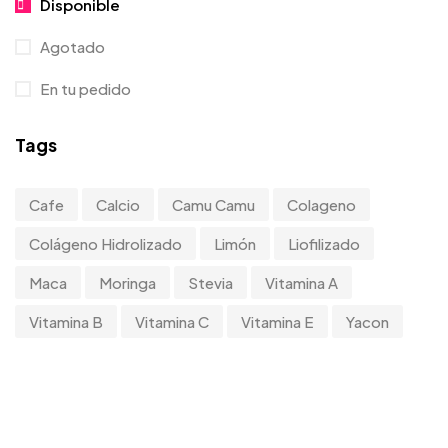
Disponible
Agotado
En tu pedido
Tags
Cafe
Calcio
Camu Camu
Colageno
Colágeno Hidrolizado
Limón
Liofilizado
Maca
Moringa
Stevia
Vitamina A
Vitamina B
Vitamina C
Vitamina E
Yacon