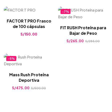
-7%
FACTOR T PRO Frasco
de 100 cápsulas
FIT RUSH Proteína para
Bajar de Peso
S/
150.00
S/
265.00
S/
285.00
-5%
Mass Rush Proteína
Deportiva
S/
475.00
S/
500.00