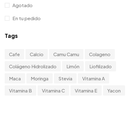
Agotado
En tu pedido
Tags
Cafe
Calcio
Camu Camu
Colageno
Colágeno Hidrolizado
Limón
Liofilizado
Maca
Moringa
Stevia
Vitamina A
Vitamina B
Vitamina C
Vitamina E
Yacon