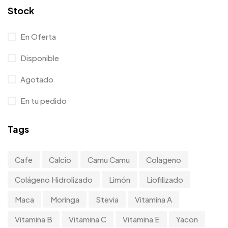
Stock
En Oferta
Disponible
Agotado
En tu pedido
Tags
Cafe
Calcio
Camu Camu
Colageno
Colágeno Hidrolizado
Limón
Liofilizado
Maca
Moringa
Stevia
Vitamina A
Vitamina B
Vitamina C
Vitamina E
Yacon