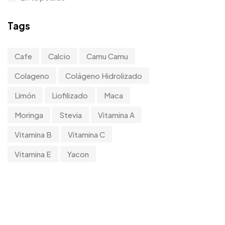
Tags
Cafe
Calcio
Camu Camu
Colageno
Colágeno Hidrolizado
Limón
Liofilizado
Maca
Moringa
Stevia
Vitamina A
Vitamina B
Vitamina C
Vitamina E
Yacon