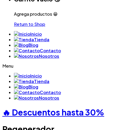
Agrega productos 😁
Return to Shop
Inicio
Tienda
Blog
Contacto
Nosotros
Menu
Inicio
Tienda
Blog
Contacto
Nosotros
🔥 Descuentos hasta
30%
Regenerador