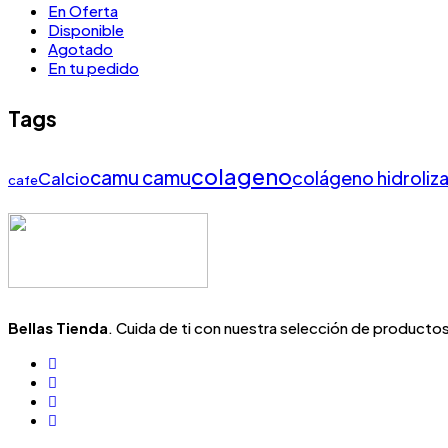
En Oferta
Disponible
Agotado
En tu pedido
Tags
colageno
camu camu
colágeno hidroliz
Calcio
cafe
Bellas Tienda
. Cuida de ti con nuestra selección de productos 