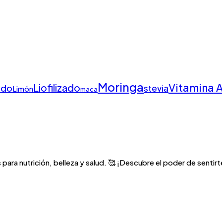
Moringa
Vitamina 
Liofilizado
ado
stevia
Limón
maca
para nutrición, belleza y salud. 🥰 ¡Descubre el poder de sentirte