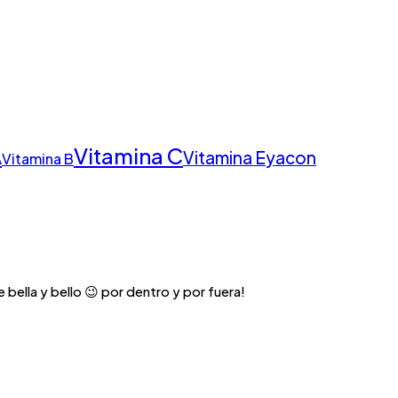
Vitamina C
A
Vitamina E
yacon
Vitamina B
 bella y bello 😉 por dentro y por fuera!