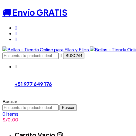
🚚 Envío GRATIS
BUSCAR
+51 977 649 176
Buscar
Buscar
0
items
S/
0.00
Carrito Vacio 🙄