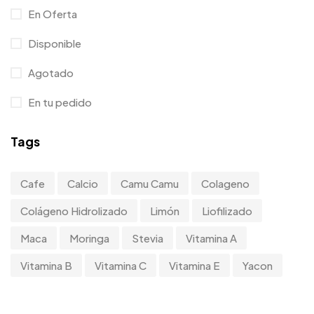
En Oferta
Disponible
Agotado
En tu pedido
Tags
Cafe
Calcio
Camu Camu
Colageno
Colágeno Hidrolizado
Limón
Liofilizado
Maca
Moringa
Stevia
Vitamina A
Vitamina B
Vitamina C
Vitamina E
Yacon