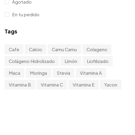
Agotado
En tu pedido
Tags
Cafe
Calcio
Camu Camu
Colageno
Colágeno Hidrolizado
Limón
Liofilizado
Maca
Moringa
Stevia
Vitamina A
Vitamina B
Vitamina C
Vitamina E
Yacon