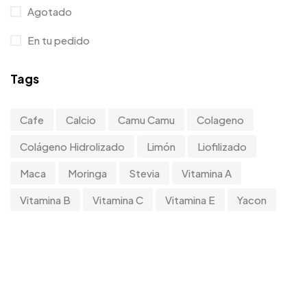
Agotado
En tu pedido
Tags
Cafe
Calcio
Camu Camu
Colageno
Colágeno Hidrolizado
Limón
Liofilizado
Maca
Moringa
Stevia
Vitamina A
Vitamina B
Vitamina C
Vitamina E
Yacon