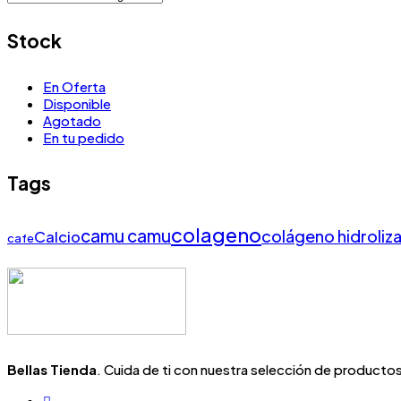
Stock
En Oferta
Disponible
Agotado
En tu pedido
Tags
colageno
camu camu
colágeno hidroliz
Calcio
cafe
Bellas Tienda
. Cuida de ti con nuestra selección de productos 