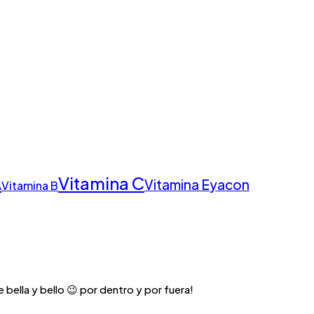
Vitamina C
A
Vitamina E
yacon
Vitamina B
 bella y bello 😉 por dentro y por fuera!