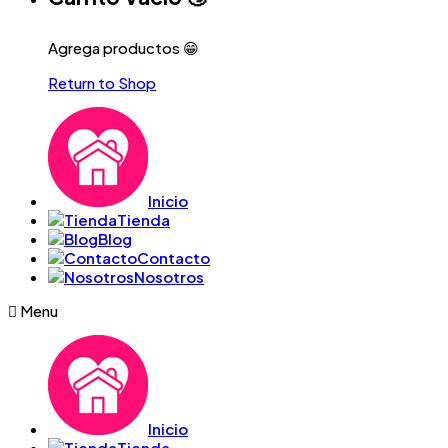
Agrega productos 😁
Return to Shop
Inicio
Tienda
Blog
Contacto
Nosotros
Menu
Inicio
Tienda