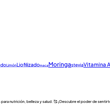
Moringa
Vitamina 
Liofilizado
ado
stevia
Limón
maca
para nutrición, belleza y salud. 🥰 ¡Descubre el poder de sentirte