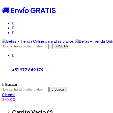
🚚 Envío GRATIS
BUSCAR
+51 977 649 176
Buscar
Buscar
0
items
S/
0.00
Carrito Vacio 🙄