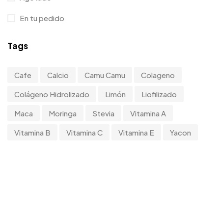
En tu pedido
Tags
Cafe
Calcio
Camu Camu
Colageno
Colágeno Hidrolizado
Limón
Liofilizado
Maca
Moringa
Stevia
Vitamina A
Vitamina B
Vitamina C
Vitamina E
Yacon