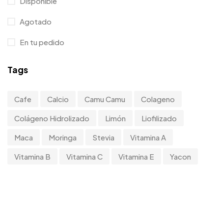
Disponible
Agotado
En tu pedido
Tags
Cafe
Calcio
Camu Camu
Colageno
Colágeno Hidrolizado
Limón
Liofilizado
Maca
Moringa
Stevia
Vitamina A
Vitamina B
Vitamina C
Vitamina E
Yacon