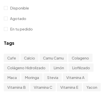
Disponible
Agotado
En tu pedido
Tags
Cafe
Calcio
Camu Camu
Colageno
Colágeno Hidrolizado
Limón
Liofilizado
Maca
Moringa
Stevia
Vitamina A
Vitamina B
Vitamina C
Vitamina E
Yacon