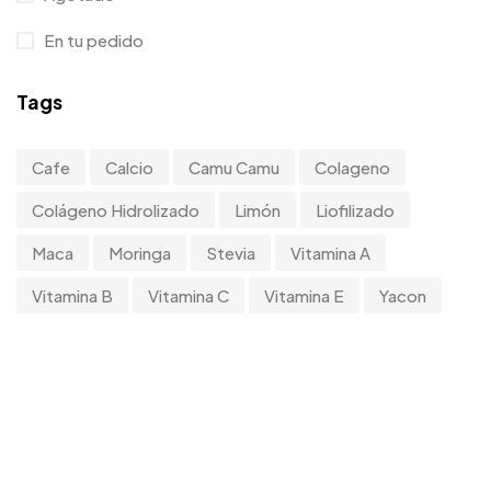
En tu pedido
Tags
Cafe
Calcio
Camu Camu
Colageno
Colágeno Hidrolizado
Limón
Liofilizado
Maca
Moringa
Stevia
Vitamina A
Vitamina B
Vitamina C
Vitamina E
Yacon