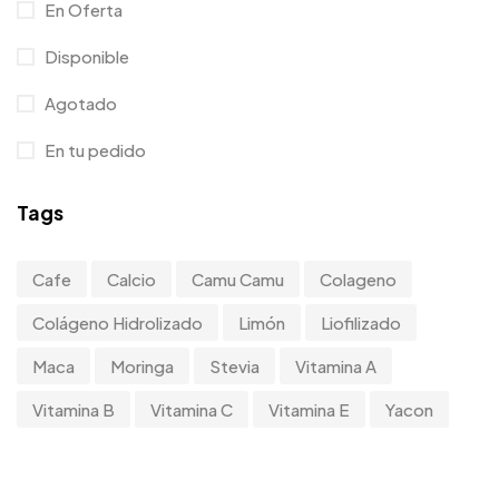
En Oferta
Disponible
Agotado
En tu pedido
Tags
Cafe
Calcio
Camu Camu
Colageno
Colágeno Hidrolizado
Limón
Liofilizado
Maca
Moringa
Stevia
Vitamina A
Vitamina B
Vitamina C
Vitamina E
Yacon