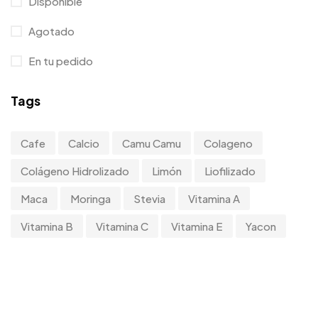
Disponible
Agotado
En tu pedido
Tags
Cafe
Calcio
Camu Camu
Colageno
Colágeno Hidrolizado
Limón
Liofilizado
Maca
Moringa
Stevia
Vitamina A
Vitamina B
Vitamina C
Vitamina E
Yacon