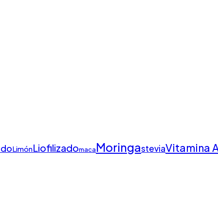
Moringa
Vitamina 
Liofilizado
ado
stevia
Limón
maca