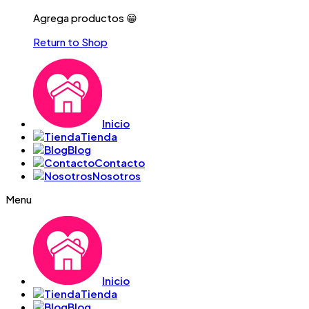
Agrega productos 😁
Return to Shop
Inicio
Tienda
Blog
Contacto
Nosotros
Menu
Inicio
Tienda
Blog