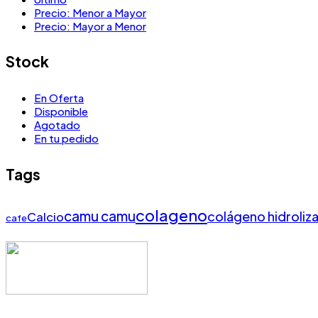
Precio: Menor a Mayor
Precio: Mayor a Menor
Stock
En Oferta
Disponible
Agotado
En tu pedido
Tags
colageno
camu camu
colágeno hidroliz
Calcio
cafe