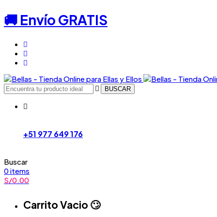
🚚 Envío GRATIS
BUSCAR
+51 977 649 176
Buscar
0
items
S/
0.00
Carrito Vacio 🙄