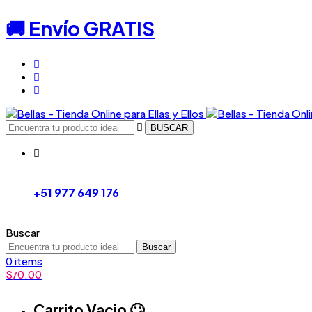
🚚 Envío GRATIS
BUSCAR
+51 977 649 176
Buscar
Buscar
0
items
S/
0.00
Carrito Vacio 🙄