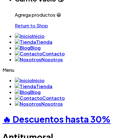
Agrega productos 😁
Return to Shop
Inicio
Tienda
Blog
Contacto
Nosotros
Menu
Inicio
Tienda
Blog
Contacto
Nosotros
🔥 Descuentos hasta
30%
Antitumoral