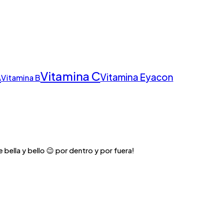
Vitamina C
A
Vitamina E
yacon
Vitamina B
 bella y bello 😉 por dentro y por fuera!