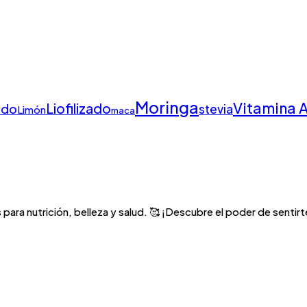
Moringa
Vitamina 
Liofilizado
ado
stevia
Limón
maca
para nutrición, belleza y salud. 🥰 ¡Descubre el poder de sentirte