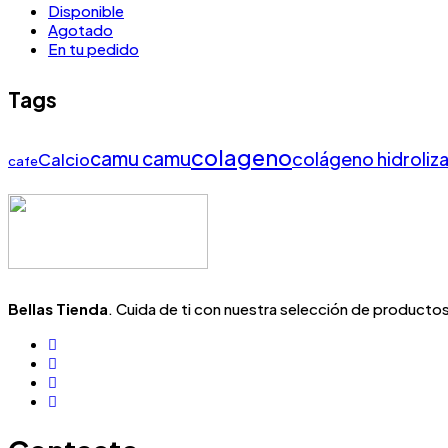
Disponible
Agotado
En tu pedido
Tags
colageno
camu camu
colágeno hidroliz
Calcio
cafe
Bellas Tienda
. Cuida de ti con nuestra selección de productos 