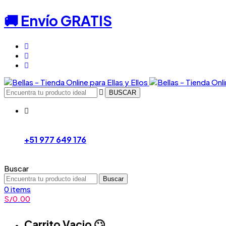
🚚 Envío GRATIS
BUSCAR
+51 977 649 176
Buscar
Buscar
0
items
S/
0.00
Carrito Vacio 🙄