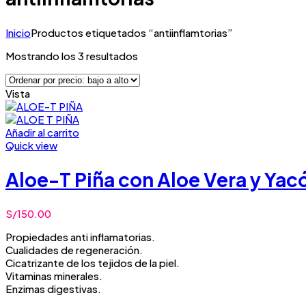
Inicio
Productos etiquetados “antiinflamtorias”
Ordenado
Mostrando los 3 resultados
por
precio:
Vista
bajo
a
alto
Añadir al carrito
Quick view
Aloe-T Piña con Aloe Vera y Yac
S/
150.00
Propiedades anti inflamatorias.
Cualidades de regeneración.
Cicatrizante de los tejidos de la piel.
Vitaminas minerales.
Enzimas digestivas.