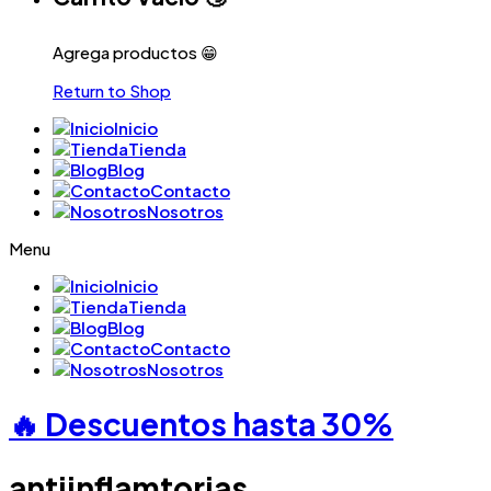
Agrega productos 😁
Return to Shop
Inicio
Tienda
Blog
Contacto
Nosotros
Menu
Inicio
Tienda
Blog
Contacto
Nosotros
🔥 Descuentos hasta
30%
antiinflamtorias