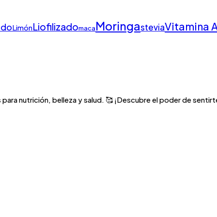
Moringa
Vitamina 
Liofilizado
ado
stevia
Limón
maca
para nutrición, belleza y salud. 🥰 ¡Descubre el poder de sentirte