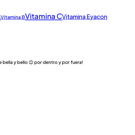
Vitamina C
A
Vitamina E
yacon
Vitamina B
 bella y bello 😉 por dentro y por fuera!