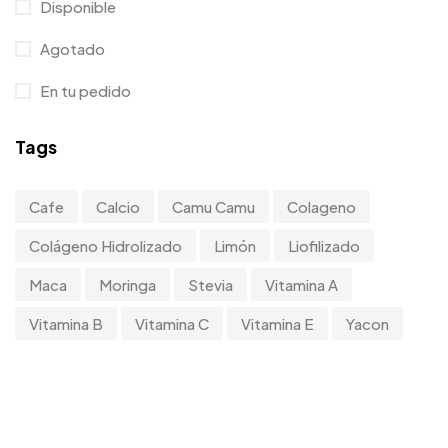
Disponible
Agotado
En tu pedido
Tags
Cafe
Calcio
Camu Camu
Colageno
Colágeno Hidrolizado
Limón
Liofilizado
Maca
Moringa
Stevia
Vitamina A
Vitamina B
Vitamina C
Vitamina E
Yacon