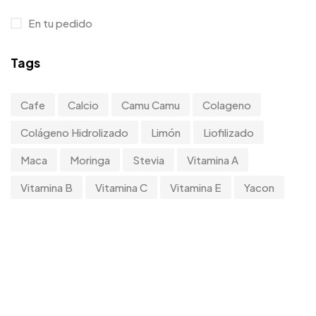
En tu pedido
Tags
Cafe
Calcio
Camu Camu
Colageno
Colágeno Hidrolizado
Limón
Liofilizado
Maca
Moringa
Stevia
Vitamina A
Vitamina B
Vitamina C
Vitamina E
Yacon