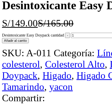
Desintoxicante Easy
S/
149.00
S/
165.00
Desintoxicante Easy Doypack cantidad
Añadir al carrito
SKU:
A-011
Categoría:
Lín
colesterol
,
Colesterol Alto
,
Doypack
,
Higado
,
Higado 
Tamarindo
,
yacon
Compartir: